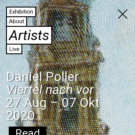
Exhibition
X
About
Artists
Live
Daniel Poller
Viertel nach vor
27 Aug – 07 Okt
2020
Read